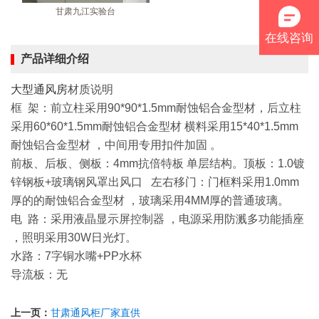
甘肃九江实验台
在线咨询
产品详细介绍
大型通风房
材质说明
框 架：前立柱采用90*90*1.5mm耐蚀铝合金型材，后立柱
采用60*60*1.5mm耐蚀铝合金型材 横料采用15*40*1.5mm
耐蚀铝合金型材 ，中间用专用扣件加固 。
前板、后板、侧板：4mm抗倍特板 单层结构。顶板：1.0镀
锌钢板+玻璃钢风罩出风口 左右移门：门框料采用1.0mm
厚的的耐蚀铝合金型材 ，玻璃采用4MM厚的普通玻璃。
电 路：采用液晶显示屏控制器 ，电源采用防溅多功能插座
，照明采用30W日光灯。
水路：7字铜水嘴+PP水杯
导流板：无
上一页：
甘肃通风柜厂家直供