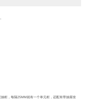
用。
双抽柜，每隔25MM就有一个单元柜，还配有带抽屉坐