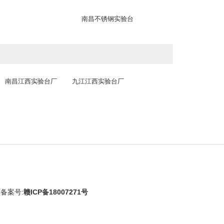
南昌不锈钢实验台
南昌江西实验台厂
九江江西实验台厂
技
备案号:
赣ICP备18007271号