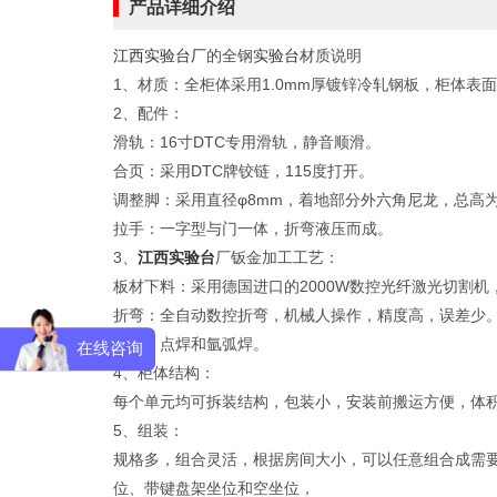
产品详细介绍
江西实验台厂
的全钢
实验台
材质说明
1、材质：全柜体采用1.0mm厚镀锌冷轧钢板，柜体
2、配件：
滑轨：16寸DTC专用滑轨，静音顺滑。
合页：采用DTC牌铰链，115度打开。
调整脚：采用直径φ8mm，着地部分外六角尼龙，总高为
拉手：一字型与门一体，折弯液压而成。
3、
江西实验台
厂
钣金加工工艺：
板材下料：采用德国进口的2000W数控光纤激光切割
折弯：全自动数控折弯，机械人操作，精度高，误差少
焊接：点焊和氩弧焊。
在线咨询
4、柜体结构：
每个单元均可拆装结构，包装小，安装前搬运方便，体
5、组装：
规格多，组合灵活，根据房间大小，可以任意组合成需要
位、带键盘架坐位和空坐位，